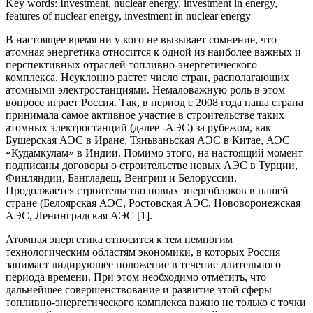
Key words: Investment, nuclear energy, investment in energy,
features of nuclear energy, investment in nuclear energy
В настоящее время ни у кого не вызывает сомнение, что
атомная энергетика относится к одной из наиболее важных и
перспективных отраслей топливно-энергетического
комплекса. Неуклонно растет число стран, располагающих
атомными электростанциями. Немаловажную роль в этом
вопросе играет Россия. Так, в период с 2008 года наша страна
принимала самое активное участие в строительстве таких
атомных электростанций (далее -АЭС) за рубежом, как
Бушерская АЭС в Иране, Тяньваньская АЭС в Китае, АЭС
«Кудамкулам» в Индии. Помимо этого, на настоящий момент
подписаны договоры о строительстве новых АЭС в Турции,
Финляндии, Бангладеш, Венгрии и Белоруссии.
Продолжается строительство новых энергоблоков в нашей
стране (Белоярская АЭС, Ростовская АЭС, Нововоронежская
АЭС, Ленинградская АЭС [1].
Атомная энергетика относится к тем немногим
технологическим областям экономики, в которых Россия
занимает лидирующее положение в течение длительного
периода времени. При этом необходимо отметить, что
дальнейшее совершенствование и развитие этой сферы
топливно-энергетического комплекса важно не только с точки