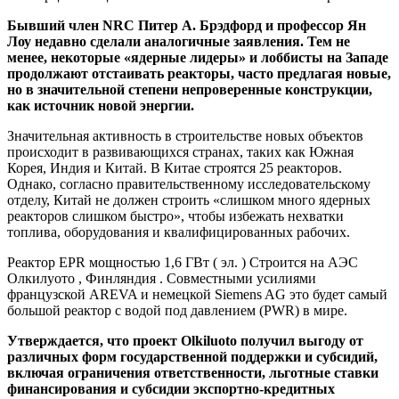
Бывший член NRC Питер А. Брэдфорд и профессор Ян
Лоу недавно сделали аналогичные заявления. Тем не
менее, некоторые «ядерные лидеры» и лоббисты на Западе
продолжают отстаивать реакторы, часто предлагая новые,
но в значительной степени непроверенные конструкции,
как источник новой энергии.
Значительная активность в строительстве новых объектов
происходит в развивающихся странах, таких как Южная
Корея, Индия и Китай. В Китае строятся 25 реакторов.
Однако, согласно правительственному исследовательскому
отделу, Китай не должен строить «слишком много ядерных
реакторов слишком быстро», чтобы избежать нехватки
топлива, оборудования и квалифицированных рабочих.
Реактор EPR мощностью 1,6 ГВт ( эл. ) Строится на АЭС
Олкилуото , Финляндия . Совместными усилиями
французской AREVA и немецкой Siemens AG это будет самый
большой реактор с водой под давлением (PWR) в мире.
Утверждается, что проект Olkiluoto получил выгоду от
различных форм государственной поддержки и субсидий,
включая ограничения ответственности, льготные ставки
финансирования и субсидии экспортно-кредитных