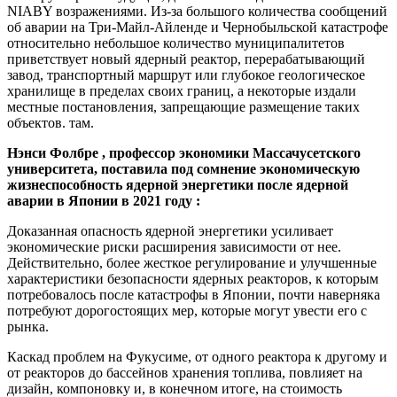
NIABY возражениями. Из-за большого количества сообщений
об аварии на Три-Майл-Айленде и Чернобыльской катастрофе
относительно небольшое количество муниципалитетов
приветствует новый ядерный реактор, перерабатывающий
завод, транспортный маршрут или глубокое геологическое
хранилище в пределах своих границ, а некоторые издали
местные постановления, запрещающие размещение таких
объектов. там.
Нэнси Фолбре , профессор экономики Массачусетского
университета, поставила под сомнение экономическую
жизнеспособность ядерной энергетики после ядерной
аварии в Японии в 2021 году :
Доказанная опасность ядерной энергетики усиливает
экономические риски расширения зависимости от нее.
Действительно, более жесткое регулирование и улучшенные
характеристики безопасности ядерных реакторов, к которым
потребовалось после катастрофы в Японии, почти наверняка
потребуют дорогостоящих мер, которые могут увести его с
рынка.
Каскад проблем на Фукусиме, от одного реактора к другому и
от реакторов до бассейнов хранения топлива, повлияет на
дизайн, компоновку и, в конечном итоге, на стоимость