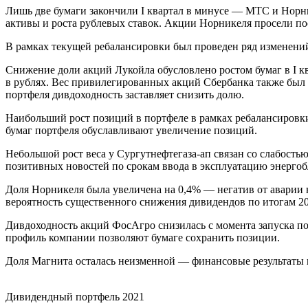
Лишь две бумаги закончили I квартал в минусе — МТС и Норн
активы и роста рублевых ставок. Акции Норникеля просели по
В рамках текущей ребалансировки был проведен ряд изменений
Снижение доли акций
Лукойла
обусловлено ростом бумаг в I к
в рублях. Вес
привилегированных акций Сбербанка
также был 
портфеля дивдоходность заставляет снизить долю.
Наибольший рост позиций в портфеле в рамках ребалансировк
бумаг портфеля обуславливают увеличение позиций.
Небольшой рост веса у
Сургутнефтегаза-ап
связан со слабость
позитивных новостей по срокам ввода в эксплуатацию энерго
Доля
Норникеля
была увеличена на 0,4% — негатив от аварии 
вероятность существенного снижения дивидендов по итогам 20
Дивдоходность акций
ФосАгро
снизилась с момента запуска п
профиль компании позволяют бумаге сохранить позиции.
Доля
Магнита
осталась неизменной — финансовые результаты к
Дивидендный портфель 2021