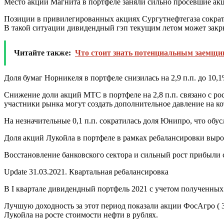
Место акций
Магнита
в портфеле заняли сильно просевшие а
Позиции в
привилегированных акциях Сургутнефтегаза
сократ
В такой ситуации дивидендный гэп текущим летом может закр
Читайте также:
Что стоит знать потенциальным заемщ
Доля бумаг
Норникеля
в портфеле снизилась на 2,9 п.п. до 10
Снижение доли акций
МТС
в портфеле на 2,8 п.п. связано с
участники рынка могут создать дополнительное давление на ко
На незначительные 0,1 п.п. сократилась доля
Юнипро
, что обу
Доля акций
Лукойла
в портфеле в рамках ребалансировки вырос
Восстановление банковского сектора и сильный рост прибыли
Update 31.03.2021. Квартальная ребалансировка
В I квартале дивидендный портфель 2021 с учетом полученных
Лучшую доходность за этот период показали акции ФосАгро ( 3
Лукойла на росте стоимости нефти в рублях.