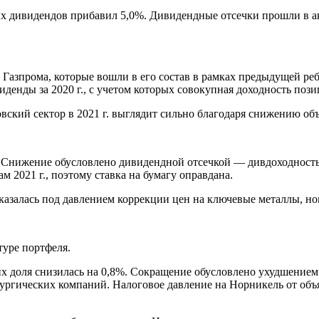
ых дивидендов прибавил
5,0%
. Дивидендные отсечки прошли в а
ии Газпрома, которые вошли в его состав в рамках предыдущей 
иденды за 2020 г., с учетом которых совокупная доходность поз
вский сектор в 2021 г. выглядит сильно благодаря снижению об
. Снижение обусловлено дивидендной отсечкой — дивдоходность
 2021 г., поэтому ставка на бумагу оправдана.
залась под давлением коррекции цен на ключевые металлы, нов
туре портфеля.
 их доля снизилась на 0,8%. Сокращение обусловлено ухудшение
гических компаний. Налоговое давление на Норникель от объя