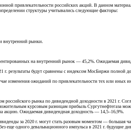
нной привлекательности российских акций. В данном материал
и определении структуры учитывались следующие факторы:
и внутренний рынки.
ентированных на внутренний рынок — 45,2%. Ожидаемая дивид
1 г. результаты будут сравнены с индексом МосБиржи полной до
учае изменения ожиданий по привлекательности тех или иных и
м российского рынка по дивидендной доходности в 2021 г. Согл
положительным курсовым разницам прибыль Сургутнефтегаза може
. на акцию. Ожидаемая дивидендная доходность — 14,5–16,9%.
ивиденды за 2020 г. могут стать разовым моментом — большая ч
без еще одного девальвационного импульса в 2021 г. будущие д