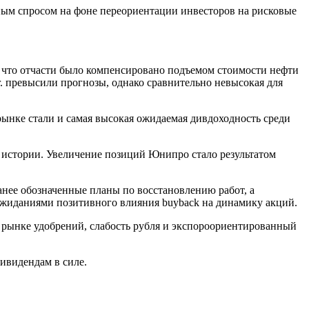
ым спросом на фоне переориентации инвесторов на рисковые
й, что отчасти было компенсировано подъемом стоимости нефти
г. превысили прогнозы, однако сравнительно невысокая для
рынке стали и самая высокая ожидаемая дивдоходность среди
я истории. Увеличение позиций
Юнипро
стало результатом
анее обозначенные планы по восстановлению работ, а
 ожиданиями позитивного влияния buyback на динамику акций.
а рынке удобрений, слабость рубля и экспороориентированный
ивидендам в силе.