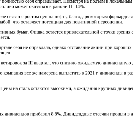
у полностью себя оправдывает. Несмотря на подъем к локальным 
опливо может оказаться в районе 11–14%.
ле связан с ростом цен на нефть, благодаря которым форвардная
абой, что оставляет потенциал для позитивной переоценки.
ктивных бумаг. Фишка остается привлекательной с точки зрения
ется.
квартале себя не оправдала, однако отставание акций при хороши
сяцев.
 котировок за III квартал, что снизило ожидаемую дивидендную 
о компания все же намерена выплатить в 2021 г. дивиденды в раз
 Цены на сталь остаются высокими, а ожидания крупных дивид
ных дивидендов прибавил
8,8%
. Дивидендные отсечки прошли в а