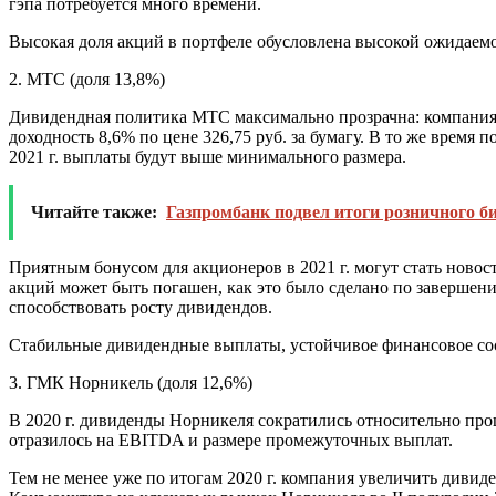
гэпа потребуется много времени.
Высокая доля акций в портфеле обусловлена высокой ожидаемо
2. МТС (доля 13,8%)
Дивидендная политика МТС максимально прозрачна: компания 
доходность 8,6% по цене 326,75 руб. за бумагу. В то же время 
2021 г. выплаты будут выше минимального размера.
Читайте также:
Газпромбанк подвел итоги розничного биз
Приятным бонусом для акционеров в 2021 г. могут стать новост
акций может быть погашен, как это было сделано по заверше
способствовать росту дивидендов.
Стабильные дивидендные выплаты, устойчивое финансовое сос
3. ГМК Норникель (доля 12,6%)
В 2020 г. дивиденды Норникеля сократились относительно прош
отразилось на EBITDA и размере промежуточных выплат.
Тем не менее уже по итогам 2020 г. компания увеличить дивид