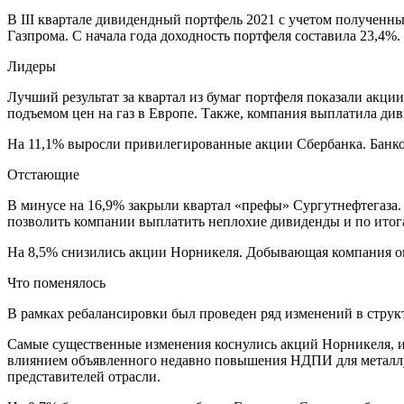
В III квартале
дивидендный портфель 2021
с учетом полученн
Газпрома.
С начала года доходность портфеля составила 23,4%.
Лидеры
Лучший результат за квартал из бумаг портфеля показали акц
подъемом цен на газ в Европе. Также, компания выплатила див
На 11,1% выросли привилегированные акции Сбербанка. Банко
Отстающие
В минусе на 16,9% закрыли квартал «префы» Сургутнефтегаза
позволить компании выплатить неплохие дивиденды и по итогам
На 8,5% снизились акции Норникеля. Добывающая компания ока
Что поменялось
В рамках ребалансировки был проведен ряд изменений в струк
Самые существенные изменения коснулись акций
Норникеля
,
влиянием объявленного недавно повышения НДПИ для металлур
представителей отрасли.