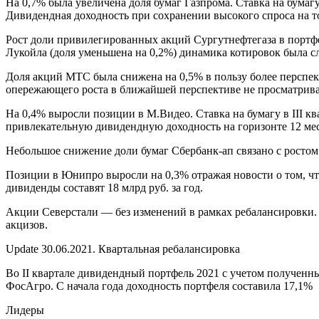
На 0,7% была увеличена доля бумаг
Газпрома
. Ставка на бумаг
Дивидендная доходность при сохранении высокого спроса на т
Рост доли
привилегированных акций Сургутнефтегаза
в портфе
Лукойла
(доля уменьшена на 0,2%) динамика котировок была сл
Доля акций
МТС
была снижена на 0,5% в пользу более перспе
опережающего роста в ближайшей перспективе не просматрива
На 0,4% выросли позиции в
М.Видео
. Ставка на бумагу в III 
привлекательную дивидендную доходность на горизонте 12 ме
Небольшое снижение доли бумаг
Сбербанк-ап
связано с ростом
Позиции в
Юнипро
выросли на 0,3% отражая новости о том, чт
дивиденды составят 18 млрд руб. за год.
Акции
Северстали
— без изменений в рамках ребалансировки.
акцизов.
Update 30.06.2021. Квартальная ребалансировка
Во II квартале дивидендный портфель 2021 с учетом получен
ФосАгро.
С начала года доходность портфеля составила 17,1%
Лидеры