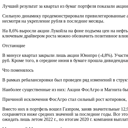
Лучший результат за квартал из бумаг портфеля показали акц
Сильную динамику продемонстрировали привилегированные акц
несмотря на укрепление рубля в последние месяцы.
На 8,6% выросли акции Лукойла на фоне подъема цен на нефть
ключевым драйвером роста можно обозначить позитивное влиян
Отстающие
В минусе квартал закрыли лишь акции Юнипро (-4,8%). Участн
руб. Кроме того, в середине июня в бумаге прошла дивидендная
Что поменялось
В рамках ребалансировки был проведен ряд изменений в струк
Наиболее существенные из них: Акции ФосАгро и Магнита бы
Причиной исключения
ФосАгро
стал сильный рост котировок, 
Вместо них в портфель вошел
Газпром
, заняв значительные 12
сохраняется ниже средних значений за последние годы. Все эт
ожидать лишь летом 2022 г., по итогам 2020 г. компания выпла