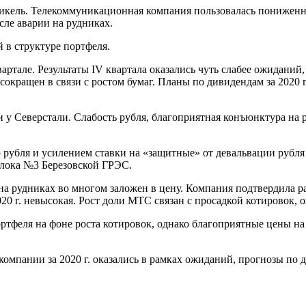
икель. Телекоммуникационная компания пользовалась пониженн
сле аварии на рудниках.
 в структуре портфеля.
вартале. Результаты IV квартала оказались чуть слабее ожидани
сокращен в связи с ростом бумаг. Планы по дивидендам за 2020 
и у
Северстали
. Слабость рубля, благоприятная конъюнктура на 
ю рубля и усилением ставки на «защитные» от девальвации рубл
блока №3 Березовской ГРЭС.
на рудниках во многом заложен в цену. Компания подтвердила р
20 г. невысокая. Рост доли
МТС
связан с просадкой котировок,
ортфеля на фоне роста котировок, однако благоприятные цены н
омпании за 2020 г. оказались в рамках ожиданий, прогнозы по д