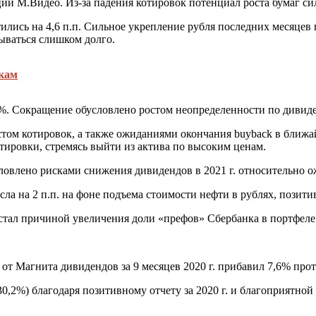
кции
М.Видео
. Из-за падения котировок потенциал роста бумаг с
ились на 4,6 п.п. Сильное укрепление рубля последних месяцев
ываться слишком долго.
икам
,1%. Сокращение обусловлено ростом неопределенности по дивиде
 ростом котировок, а также ожиданиями окончания buyback в бл
тировки, стремясь выйти из актива по высоким ценам.
словлено рисками снижения дивидендов в 2021 г. относительно 
ла на 2 п.п. на фоне подъема стоимости нефти в рублях, позити
 стал причиной увеличения доли
«префов» Сбербанка
в портфеле
 от Магнита дивидендов за 9 месяцев 2020 г. прибавил 7,6% про
0,2%) благодаря позитивному отчету за 2020 г. и благоприятно