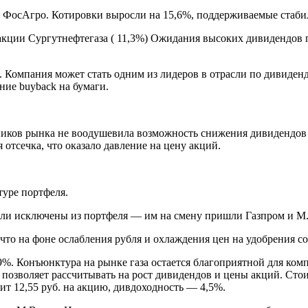
ии ФосАгро. Котировки выросли на 15,6%, поддерживаемые стабил
ии Сургутнефтегаза ( 11,3%) Ожидания высоких дивидендов по
. Компания может стать одним из лидеров в отрасли по дивиде
ие buyback на бумаги.
иков рынка не воодушевила возможность снижения дивидендов в 
 отсечка, что оказало давление на цену акций.
туре портфеля.
ли исключены из портфеля — им на смену пришли Газпром и М
что на фоне ослабления рубля и охлаждения цен на удобрения со
,9%. Конъюнктура на рынке газа остается благоприятной для ко
о позволяет рассчитывать на рост дивидендов и цены акций. Сто
тит 12,55 руб. на акцию, дивдоходность — 4,5%.