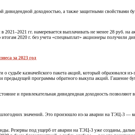
й дивидендной доходностью, а также защитными свойствами бум
в 2021–2021 гг. намеревается выплачивать не менее 28 руб. на
по итогам 2020 г. без учета «спецвыплат» акционеры получили ди
неса за 2023 год
и о судьбе казначейского пакета акций, который образовался из
нии предыдущей программы обратного выкупа акций. Гашение бу
тояние и привлекательная дивидендная доходность позволяют 
логодних значений. Это произошло из-за аварии на ТЭЦ-3 — ком
енды. Резервы под ущерб от аварии на ТЭЦ-3 уже созданы, даль